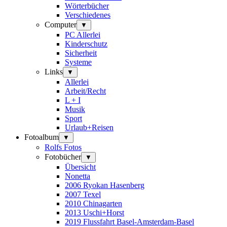
Wörterbücher
Verschiedenes
Computer
▼
PC Allerlei
Kinderschutz
Sicherheit
Systeme
Links
▼
Allerlei
Arbeit/Recht
L + I
Musik
Sport
Urlaub+Reisen
Fotoalbum
▼
Rolfs Fotos
Fotobücher
▼
Übersicht
Nonetta
2006 Ryokan Hasenberg
2007 Texel
2010 Chinagarten
2013 Uschi+Horst
2019 Flussfahrt Basel-Amsterdam-Basel