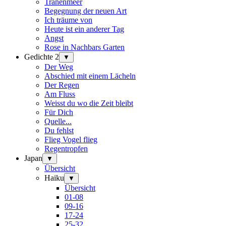
Tränenmeer
Begegnung der neuen Art
Ich träume von
Heute ist ein anderer Tag
Angst
Rose in Nachbars Garten
Gedichte 2
▼
Der Weg
Abschied mit einem Lächeln
Der Regen
Am Fluss
Weisst du wo die Zeit bleibt
Für Dich
Quelle...
Du fehlst
Flieg Vogel flieg
Regentropfen
Japan
▼
Übersicht
Haiku
▼
Übersicht
01-08
09-16
17-24
25-32