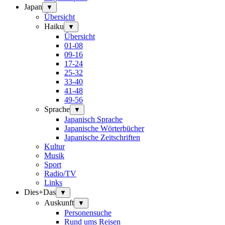
Japan
▼
Übersicht
Haiku
▼
Übersicht
01-08
09-16
17-24
25-32
33-40
41-48
49-56
Sprache
▼
Japanisch Sprache
Japanische Wörterbücher
Japanische Zeitschriften
Kultur
Musik
Sport
Radio/TV
Links
Dies+Das
▼
Auskunft
▼
Personensuche
Rund ums Reisen