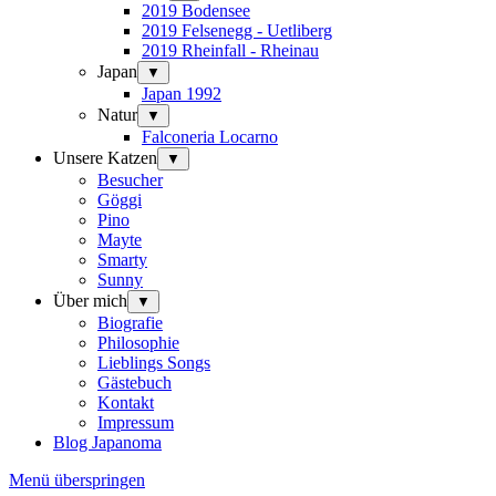
2019 Bodensee
2019 Felsenegg - Uetliberg
2019 Rheinfall - Rheinau
Japan
▼
Japan 1992
Natur
▼
Falconeria Locarno
Unsere Katzen
▼
Besucher
Göggi
Pino
Mayte
Smarty
Sunny
Über mich
▼
Biografie
Philosophie
Lieblings Songs
Gästebuch
Kontakt
Impressum
Blog Japanoma
Menü überspringen