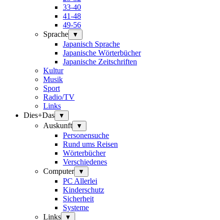
33-40
41-48
49-56
Sprache
▼
Japanisch Sprache
Japanische Wörterbücher
Japanische Zeitschriften
Kultur
Musik
Sport
Radio/TV
Links
Dies+Das
▼
Auskunft
▼
Personensuche
Rund ums Reisen
Wörterbücher
Verschiedenes
Computer
▼
PC Allerlei
Kinderschutz
Sicherheit
Systeme
Links
▼