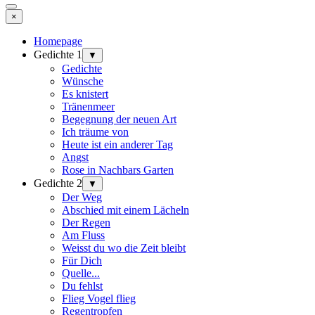
×
Homepage
Gedichte 1
▼
Gedichte
Wünsche
Es knistert
Tränenmeer
Begegnung der neuen Art
Ich träume von
Heute ist ein anderer Tag
Angst
Rose in Nachbars Garten
Gedichte 2
▼
Der Weg
Abschied mit einem Lächeln
Der Regen
Am Fluss
Weisst du wo die Zeit bleibt
Für Dich
Quelle...
Du fehlst
Flieg Vogel flieg
Regentropfen