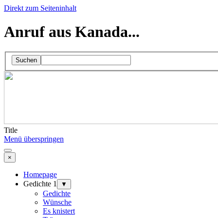
Direkt zum Seiteninhalt
Anruf aus Kanada...
Suchen
Title
Menü überspringen
×
Homepage
Gedichte 1
▼
Gedichte
Wünsche
Es knistert