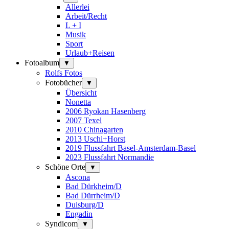
Allerlei
Arbeit/Recht
L + I
Musik
Sport
Urlaub+Reisen
Fotoalbum
▼
Rolfs Fotos
Fotobücher
▼
Übersicht
Nonetta
2006 Ryokan Hasenberg
2007 Texel
2010 Chinagarten
2013 Uschi+Horst
2019 Flussfahrt Basel-Amsterdam-Basel
2023 Flussfahrt Normandie
Schöne Orte
▼
Ascona
Bad Dürkheim/D
Bad Dürrheim/D
Duisburg/D
Engadin
Syndicom
▼