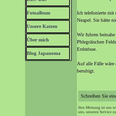
Fotoalbum
Ich telefonierte mi
▼
Neapel. Sie hätte ni
Unsere Katzen
▼
Wir fuhren beinahe 
Über mich
▼
Phlegräischen Feld
Erdstösse.
Blog Japanoma
Auf alle Fälle wäre
beruhigt.
Ihre Meinung ist uns wi
uns, unseren Service z