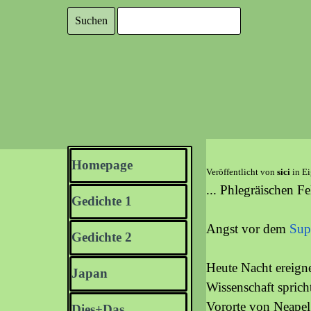
Direkt zum Seiteninhalt
Suchen
Menü überspringen
Homepage
Veröffentlicht von
sici
in
Ei
... Phlegräischen Fe
Gedichte 1
▼
Angst vor dem
Sup
Gedichte 2
▼
Heute Nacht ereigne
Japan
▼
Wissenschaft sprich
Vororte von Neapel 
Dies+Das
▼