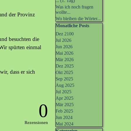
... (1. Tag)
Was ich noch fragen
wollte...
land der Provinz
Wo bleiben die Wörter...
Block überspringen Monatliche Po
Monatliche Posts
Dez 2100
 und besuchten die
Jul 2026
Wir spürten einmal
Jun 2026
Mai 2026
Mär 2026
Dez 2025
ir, dass er sich
Okt 2025
Sep 2025
Aug 2025
Jul 2025
Apr 2025
0
Mär 2025
Feb 2025
Jun 2024
Rezensionen
Mai 2024
Kategorien