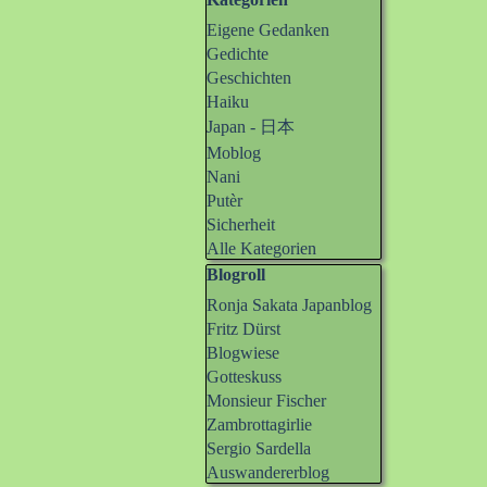
Block überspringen Kategorien
Eigene Gedanken
Gedichte
Geschichten
Haiku
Japan - 日本
Moblog
Nani
Putèr
Sicherheit
Alle Kategorien
Block überspringen Blogroll
Blogroll
Ronja Sakata Japanblog
Fritz Dürst
Blogwiese
Gotteskuss
Monsieur Fischer
Zambrottagirlie
Sergio Sardella
Auswandererblog