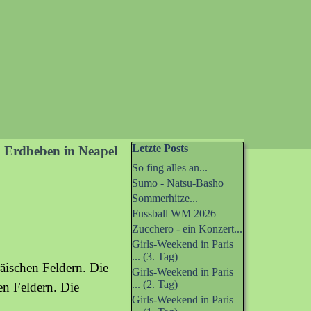
Block überspringen Letzte Posts
Letzte Posts
Erdbeben in Neapel
So fing alles an...
Sumo - Natsu-Basho
Sommerhitze...
Fussball WM 2026
Zucchero - ein Konzert...
Girls-Weekend in Paris
... (3. Tag)
räischen Feldern. Die
Girls-Weekend in Paris
... (2. Tag)
en Feldern. Die
Girls-Weekend in Paris