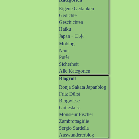
Block überspringen Kategorien
Eigene Gedanken
Gedichte
Geschichten
Haiku
Japan - 日本
Moblog
Nani
Putèr
Sicherheit
Alle Kategorien
Block überspringen Blogroll
Blogroll
Ronja Sakata Japanblog
Fritz Dürst
Blogwiese
Gotteskuss
Monsieur Fischer
Zambrottagirlie
Sergio Sardella
Auswandererblog