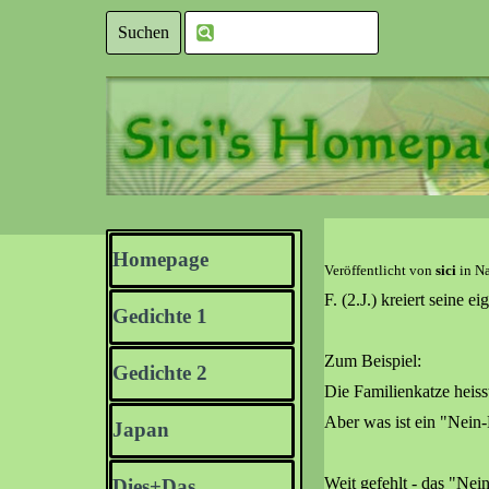
Direkt zum Seiteninhalt
Suchen
Menü überspringen
Homepage
Veröffentlicht von
sici
in
Na
F. (2.J.) kreiert seine 
Gedichte 1
▼
Zum Beispiel:
Gedichte 2
▼
Die Familienkatze heiss
Aber was ist ein "Nein
Japan
▼
Weit gefehlt - das "Nein
Dies+Das
▼