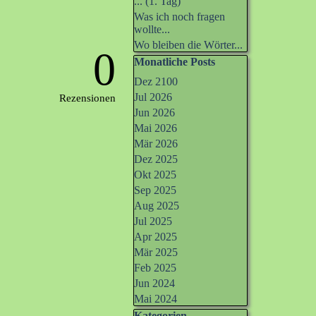
... (1. Tag)
Was ich noch fragen
wollte...
Wo bleiben die Wörter...
0
Block überspringen Monatliche Po
Monatliche Posts
Dez 2100
Jul 2026
Rezensionen
Jun 2026
Mai 2026
Mär 2026
Dez 2025
Okt 2025
Sep 2025
Aug 2025
Jul 2025
Apr 2025
Mär 2025
Feb 2025
Jun 2024
Mai 2024
Kategorien