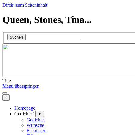
Direkt zum Seiteninhalt
Queen, Stones, Tina...
Suchen
Title
Menü überspringen
×
Homepage
Gedichte 1
▼
Gedichte
Wünsche
Es knistert