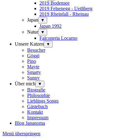
2019 Bodensee
2019 Felsenegg - Uetliberg
2019 Rheinfall - Rheinau
Japan
▼
Japan 1992
Natur
▼
Falconeria Locarno
Unsere Katzen
▼
Besucher
Göggi
Pino
Mayte
Smarty
Sunny
Über mich
▼
Biografie
Philosophie
Lieblings Songs
Gästebuch
Kontakt
Impressum
Blog Japanoma
Menü überspringen