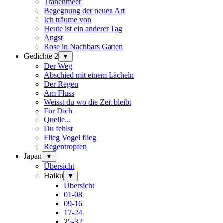
Tränenmeer
Begegnung der neuen Art
Ich träume von
Heute ist ein anderer Tag
Angst
Rose in Nachbars Garten
Gedichte 2
▼
Der Weg
Abschied mit einem Lächeln
Der Regen
Am Fluss
Weisst du wo die Zeit bleibt
Für Dich
Quelle...
Du fehlst
Flieg Vogel flieg
Regentropfen
Japan
▼
Übersicht
Haiku
▼
Übersicht
01-08
09-16
17-24
25-32