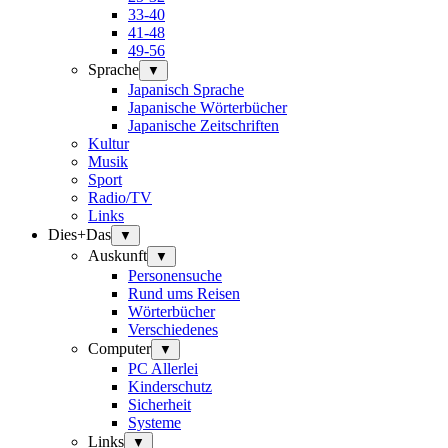
33-40
41-48
49-56
Sprache
▼
Japanisch Sprache
Japanische Wörterbücher
Japanische Zeitschriften
Kultur
Musik
Sport
Radio/TV
Links
Dies+Das
▼
Auskunft
▼
Personensuche
Rund ums Reisen
Wörterbücher
Verschiedenes
Computer
▼
PC Allerlei
Kinderschutz
Sicherheit
Systeme
Links
▼