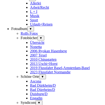
Allerlei
Arbeit/Recht
L + I
Musik
Sport
Urlaub+Reisen
Fotoalbum
▼
Rolfs Fotos
Fotobücher
▼
Übersicht
Nonetta
2006 Ryokan Hasenberg
2007 Texel
2010 Chinagarten
2013 Uschi+Horst
2019 Flussfahrt Basel-Amsterdam-Basel
2023 Flussfahrt Normandie
Schöne Orte
▼
Ascona
Bad Dürkheim/D
Bad Dürrheim/D
Duisburg/D
Engadin
Syndicom
▼