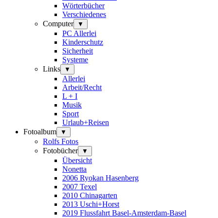
Wörterbücher
Verschiedenes
Computer
▼
PC Allerlei
Kinderschutz
Sicherheit
Systeme
Links
▼
Allerlei
Arbeit/Recht
L + I
Musik
Sport
Urlaub+Reisen
Fotoalbum
▼
Rolfs Fotos
Fotobücher
▼
Übersicht
Nonetta
2006 Ryokan Hasenberg
2007 Texel
2010 Chinagarten
2013 Uschi+Horst
2019 Flussfahrt Basel-Amsterdam-Basel