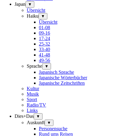
Japan
▼
Übersicht
Haiku
▼
Übersicht
01-08
09-16
17-24
25-32
33-40
41-48
49-56
Sprache
▼
Japanisch Sprache
Japanische Wörterbücher
Japanische Zeitschriften
Kultur
Musik
Sport
Radio/TV
Links
Dies+Das
▼
Auskunft
▼
Personensuche
Rund ums Reisen