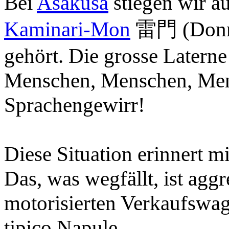
Bei
Asakusa
stiegen wir au
Kaminari-Mon
雷門 (Donne
gehört. Die grosse Laterne
Menschen, Menschen, Men
Sprachengewirr!
Diese Situation erinnert m
Das, was wegfällt, ist agg
motorisierten Verkaufswag
tipico Napule.