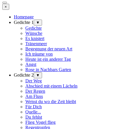
×
Homepage
Gedichte 1
▼
Gedichte
Wünsche
Es knistert
Tränenmeer
Begegnung der neuen Art
Ich träume von
Heute ist ein anderer Tag
Angst
Rose in Nachbars Garten
Gedichte 2
▼
Der Weg
Abschied mit einem Lächeln
Der Regen
Am Fluss
Weisst du wo die Zeit bleibt
Für Dich
Quelle...
Du fehlst
Flieg Vogel flieg
Regentropfen