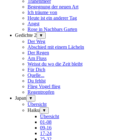
Tränenmeer
Begegnung der neuen Art
Ich träume von
Heute ist ein anderer Tag
Angst
Rose in Nachbars Garten
Gedichte 2
▼
Der Weg
Abschied mit einem Lächeln
Der Regen
Am Fluss
Weisst du wo die Zeit bleibt
Für Dich
Quelle...
Du fehlst
Flieg Vogel flieg
Regentropfen
Japan
▼
Übersicht
Haiku
▼
Übersicht
01-08
09-16
17-24
25-32