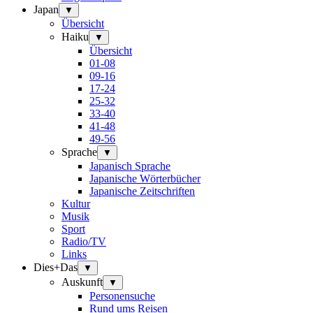
Japan
▼
Übersicht
Haiku
▼
Übersicht
01-08
09-16
17-24
25-32
33-40
41-48
49-56
Sprache
▼
Japanisch Sprache
Japanische Wörterbücher
Japanische Zeitschriften
Kultur
Musik
Sport
Radio/TV
Links
Dies+Das
▼
Auskunft
▼
Personensuche
Rund ums Reisen