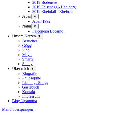
2019 Bodensee
2019 Felsenegg - Uetliberg
2019 Rheinfall - Rheinau
Japan
▼
Japan 1992
Natur
▼
Falconeria Locarno
Unsere Katzen
▼
Besucher
Göggi
Pino
Mayte
Smarty
Sunny
Über mich
▼
Biografie
Philosophie
Lieblings Songs
Gästebuch
Kontakt
Impressum
Blog Japanoma
Menü überspringen