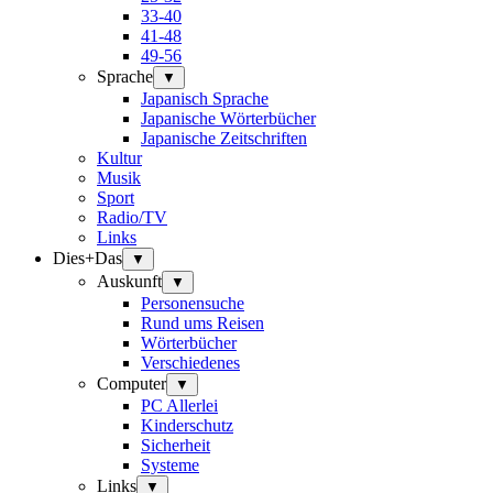
33-40
41-48
49-56
Sprache
▼
Japanisch Sprache
Japanische Wörterbücher
Japanische Zeitschriften
Kultur
Musik
Sport
Radio/TV
Links
Dies+Das
▼
Auskunft
▼
Personensuche
Rund ums Reisen
Wörterbücher
Verschiedenes
Computer
▼
PC Allerlei
Kinderschutz
Sicherheit
Systeme
Links
▼