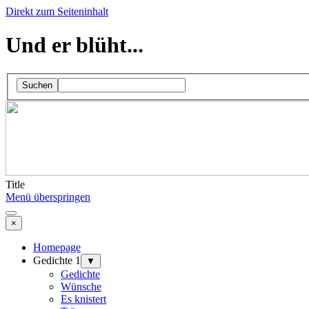
Direkt zum Seiteninhalt
Und er blüht...
Suchen
Title
Menü überspringen
×
Homepage
Gedichte 1
▼
Gedichte
Wünsche
Es knistert