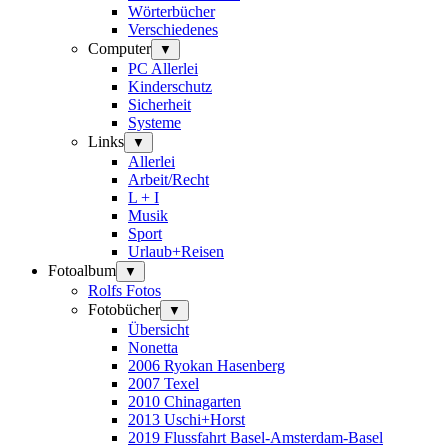
Wörterbücher
Verschiedenes
Computer
▼
PC Allerlei
Kinderschutz
Sicherheit
Systeme
Links
▼
Allerlei
Arbeit/Recht
L + I
Musik
Sport
Urlaub+Reisen
Fotoalbum
▼
Rolfs Fotos
Fotobücher
▼
Übersicht
Nonetta
2006 Ryokan Hasenberg
2007 Texel
2010 Chinagarten
2013 Uschi+Horst
2019 Flussfahrt Basel-Amsterdam-Basel