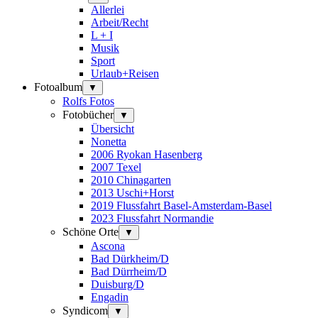
Allerlei
Arbeit/Recht
L + I
Musik
Sport
Urlaub+Reisen
Fotoalbum
▼
Rolfs Fotos
Fotobücher
▼
Übersicht
Nonetta
2006 Ryokan Hasenberg
2007 Texel
2010 Chinagarten
2013 Uschi+Horst
2019 Flussfahrt Basel-Amsterdam-Basel
2023 Flussfahrt Normandie
Schöne Orte
▼
Ascona
Bad Dürkheim/D
Bad Dürrheim/D
Duisburg/D
Engadin
Syndicom
▼