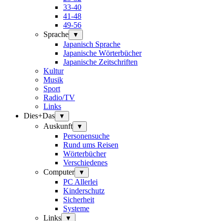
33-40
41-48
49-56
Sprache
▼
Japanisch Sprache
Japanische Wörterbücher
Japanische Zeitschriften
Kultur
Musik
Sport
Radio/TV
Links
Dies+Das
▼
Auskunft
▼
Personensuche
Rund ums Reisen
Wörterbücher
Verschiedenes
Computer
▼
PC Allerlei
Kinderschutz
Sicherheit
Systeme
Links
▼