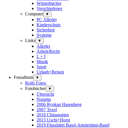
Wörterbücher
Verschiedenes
Computer
▼
PC Allerlei
Kinderschutz
Sicherheit
Systeme
Links
▼
Allerlei
Arbeit/Recht
L + I
Musik
Sport
Urlaub+Reisen
Fotoalbum
▼
Rolfs Fotos
Fotobücher
▼
Übersicht
Nonetta
2006 Ryokan Hasenberg
2007 Texel
2010 Chinagarten
2013 Uschi+Horst
2019 Flussfahrt Basel-Amsterdam-Basel