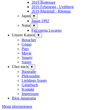
2019 Bodensee
2019 Felsenegg - Uetliberg
2019 Rheinfall - Rheinau
Japan
▼
Japan 1992
Natur
▼
Falconeria Locarno
Unsere Katzen
▼
Besucher
Göggi
Pino
Mayte
Smarty
Sunny
Über mich
▼
Biografie
Philosophie
Lieblings Songs
Gästebuch
Kontakt
Impressum
Blog Japanoma
Menü überspringen