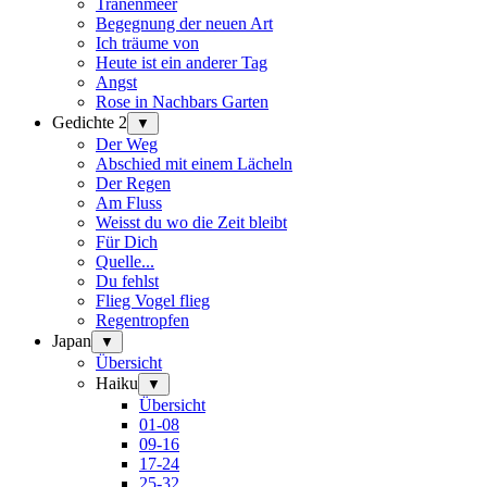
Tränenmeer
Begegnung der neuen Art
Ich träume von
Heute ist ein anderer Tag
Angst
Rose in Nachbars Garten
Gedichte 2
▼
Der Weg
Abschied mit einem Lächeln
Der Regen
Am Fluss
Weisst du wo die Zeit bleibt
Für Dich
Quelle...
Du fehlst
Flieg Vogel flieg
Regentropfen
Japan
▼
Übersicht
Haiku
▼
Übersicht
01-08
09-16
17-24
25-32