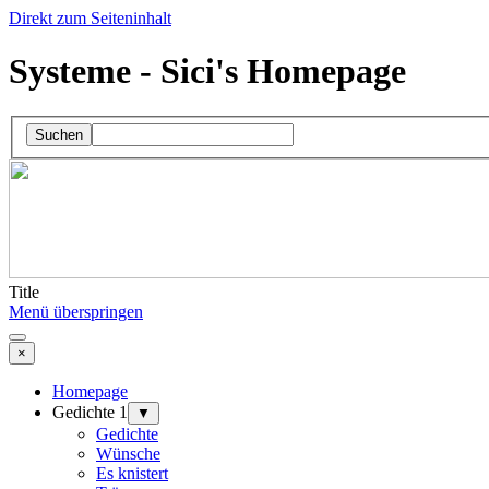
Direkt zum Seiteninhalt
Systeme - Sici's Homepage
Suchen
Title
Menü überspringen
×
Homepage
Gedichte 1
▼
Gedichte
Wünsche
Es knistert