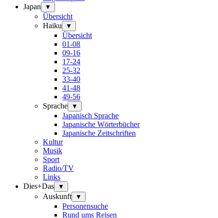
Japan
▼
Übersicht
Haiku
▼
Übersicht
01-08
09-16
17-24
25-32
33-40
41-48
49-56
Sprache
▼
Japanisch Sprache
Japanische Wörterbücher
Japanische Zeitschriften
Kultur
Musik
Sport
Radio/TV
Links
Dies+Das
▼
Auskunft
▼
Personensuche
Rund ums Reisen