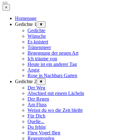
×
Homepage
Gedichte 1
▼
Gedichte
Wünsche
Es knistert
Tränenmeer
Begegnung der neuen Art
Ich träume von
Heute ist ein anderer Tag
Angst
Rose in Nachbars Garten
Gedichte 2
▼
Der Weg
Abschied mit einem Lächeln
Der Regen
Am Fluss
Weisst du wo die Zeit bleibt
Für Dich
Quelle...
Du fehlst
Flieg Vogel flieg
Regentropfen