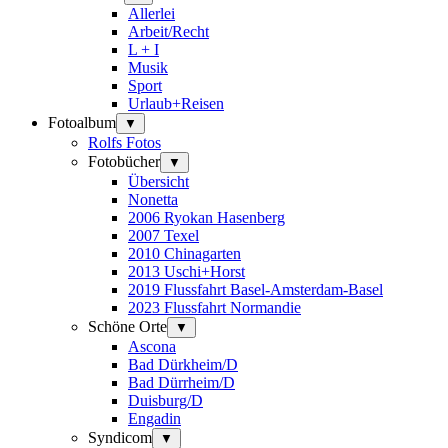
Allerlei
Arbeit/Recht
L + I
Musik
Sport
Urlaub+Reisen
Fotoalbum
▼
Rolfs Fotos
Fotobücher
▼
Übersicht
Nonetta
2006 Ryokan Hasenberg
2007 Texel
2010 Chinagarten
2013 Uschi+Horst
2019 Flussfahrt Basel-Amsterdam-Basel
2023 Flussfahrt Normandie
Schöne Orte
▼
Ascona
Bad Dürkheim/D
Bad Dürrheim/D
Duisburg/D
Engadin
Syndicom
▼